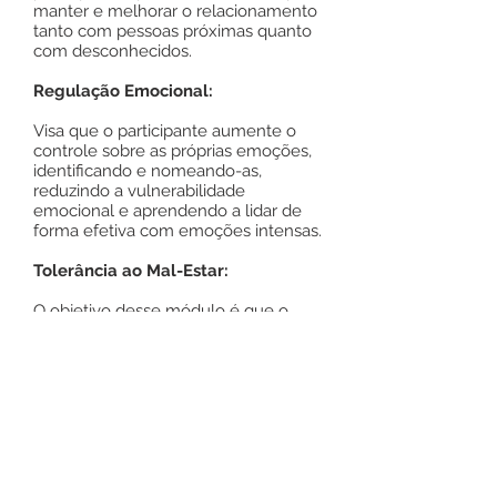
manter e melhorar o relacionamento
tanto com pessoas próximas quanto
com desconhecidos.
Regulação Emocional:
Visa que o participante aumente o
controle sobre as próprias emoções,
identificando e nomeando-as,
reduzindo a vulnerabilidade
emocional e aprendendo a lidar de
forma efetiva com emoções intensas.
Tolerância ao Mal-Estar:
O objetivo desse módulo é que o
participante desenvolva habilidades
para sobreviver às situações de crises
sem piorá-las.
Saiba mais entrando
em contato com nosso
WhatsApp